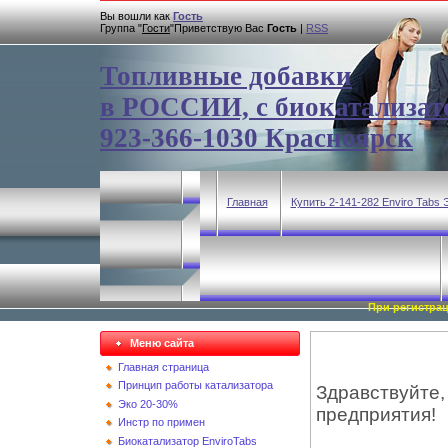
Вы вошли как
Гость
Группа
"
Гости
"
Приветствую Вас
Гость
|
RSS
Топливные добавки
в РОССИИ, с биокатализат
923-366-1030 Красноярск
Главная
Купить 2-141-282 Enviro Tabs
При регистра
Меню сайта
Главная страница
Принцип работы катализатора
Здравствуйте,
Эко 20-30%
предприятия!
Инстр по примен
Биокатализатор EnviroTabs