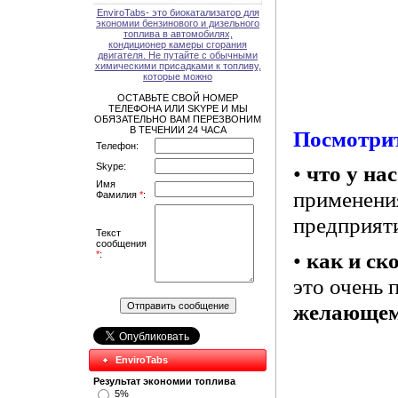
EnviroTabs- это биокатализатор для
экономии бензинового и дизельного
топлива в автомобилях,
кондиционер камеры сгорания
двигателя. Не путайте с обычными
химическими присадками к топливу,
которые можно
ОСТАВЬТЕ СВОЙ НОМЕР
ТЕЛЕФОНА ИЛИ SKYPE И МЫ
ОБЯЗАТЕЛЬНО ВАМ ПЕРЕЗВОНИМ
В ТЕЧЕНИИ 24 ЧАСА
Посмотрит
Телефон:
Skype:
•
что у на
Имя
применени
Фамилия
*
:
предприят
Текст
сообщения
•
как и ск
*
:
это очень 
желающем
EnviroTabs
Результат экономии топлива
5%